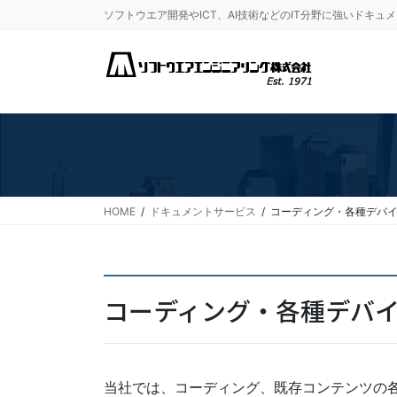
コ
ナ
ソフトウエア開発やICT、AI技術などのIT分野に強いドキ
ン
ビ
テ
ゲ
ン
ー
ツ
シ
に
ョ
移
ン
動
に
移
動
HOME
ドキュメントサービス
コーディング・各種デバ
コーディング・各種デバ
当社では、コーディング、既存コンテンツの